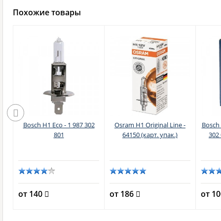
Похожие товары
r
Bosch H1 Eco - 1 987 302
Osram H1 Original Line -
Bosch 
-
801
64150 (карт. упак.)
302 
кс)
от 140
от 186
от 1