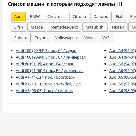
Список машин, к которым подходят лампы H1
Audi
BMW
Chevrolet
Citroen
Daewoo
Fiat
Fo
Lifan
Mazda
Mercedes-Benz
Mitsubishi
Nissan
Op
Subaru
Toyota
Volkswagen
Volvo
УАЗ
Audi 100 (90-94) 3 пок., C4 / седан
Audi A4 (94-01)
Audi 100 (90-94) 3 пок., C4 / универсал
Audi A4 (94-01
Audi 80 (91-95) 4 пок., B4 / седан
Audi A6 (94-97)
Audi 80 (91-96) 4 пок., B4 / универсал
Audi A6 (94-97
Audi A1 (11-...) 1 пок. / Sportback
Audi A6 (00-05)
Audi A1 (10-...) 1 пок. / хетчбек, 3 дв.
Audi A6 (97-05)
Audi A3 (96-03) 1 пок. / хетчбек
Audi A6 (98-05