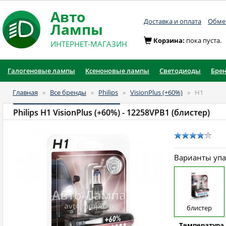
Авто
Доставка и оплата
Обмен
Лампы
Корзина:
пока пуста.
ИНТЕРНЕТ-МАГАЗИН
Галогеновые лампы
Ксеноновые лампы
Светодиоды
Бре
Главная
»
Все бренды
»
Philips
»
VisionPlus (+60%)
»
H1
Philips H1 VisionPlus (+60%)
- 12258VPB1 (блистер)
Варианты уп
блистер
Температура 