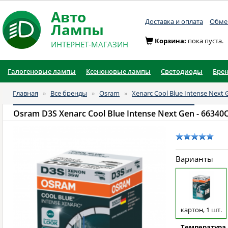
Авто
Доставка и оплата
Обмен
Лампы
Корзина:
пока пуста.
ИНТЕРНЕТ-МАГАЗИН
Галогеновые лампы
Ксеноновые лампы
Светодиоды
Бре
Главная
»
Все бренды
»
Osram
»
Xenarc Cool Blue Intense Next 
Osram D3S Xenarc Cool Blue Intense Next Gen
- 66340C
Варианты
картон, 1 шт.
Температура 