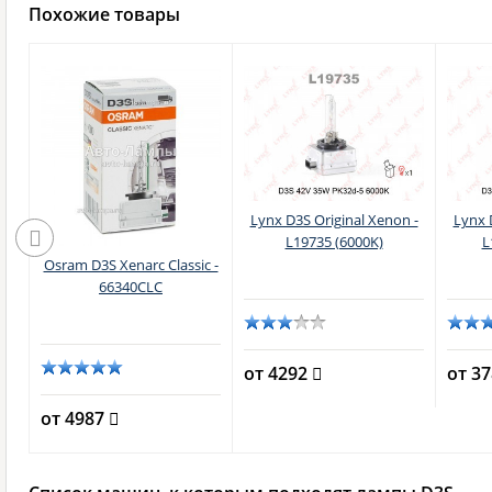
Похожие товары
Lynx D3S Original Xenon -
Lynx 
L19735 (6000K)
L
Osram D3S Xenarc Classic -
66340CLC
б.)
от 4292
от 3
от 4987