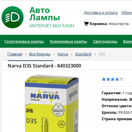
Авто
Доставка и оплата
Обмен
Лампы
Корзина:
пока пуста.
ИНТЕРНЕТ-МАГАЗИН
Галогеновые лампы
Ксеноновые лампы
Светодиоды
Бре
Главная
»
Все бренды
»
Narva
»
Standard
»
D3S
Narva D3S Standard
- 840323000
Гарантия:
1 год
Напряжение, В
Оттенок цвета
Цоколь:
PK32d-
Страна произв