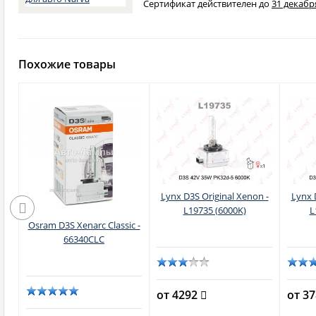
Сертификат действителен до
31 декабря
Похожие товары
Lynx D3S Original Xenon -
Lynx 
L19735 (6000K)
L
Osram D3S Xenarc Classic -
66340CLC
б.)
от 4292
от 3