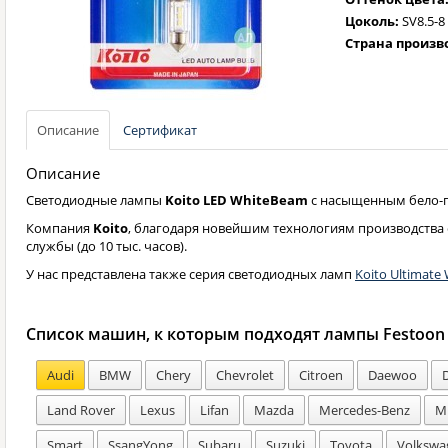
Цоколь:
SV8.5-8
Страна произв
Описание
Сертификат
Описание
Светодиодные лампы
Koito LED WhiteBeam
с насыщенным бело-г
Компания
Koito
, благодаря новейшим технологиям производства 
службы (до 10 тыс. часов).
У нас представлена также серия светодиодных ламп
Koito Ultimate 
Список машин, к которым подходят лампы Festoon
Audi
BMW
Chery
Chevrolet
Citroen
Daewoo
Land Rover
Lexus
Lifan
Mazda
Mercedes-Benz
Mi
Smart
SsangYong
Subaru
Suzuki
Toyota
Volkswa