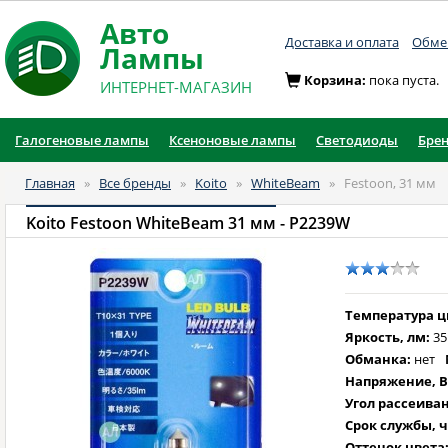
Авто
Доставка и оплата
Обмен
Лампы
Корзина:
пока пуста.
ИНТЕРНЕТ-МАГАЗИН
Галогеновые лампы
Ксеноновые лампы
Светодиоды
Бре
Главная
»
Все бренды
»
Koito
»
WhiteBeam
»
Festoon, 31 мм
Koito Festoon WhiteBeam 31 мм
- P2239W
Температура цв
Яркость, лм:
35
Обманка:
нет
Напряжение, В
Угол рассеиван
Срок службы, ч
Оттенок цвета