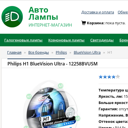
Авто
Доставка и оплата
Обмен
Лампы
Корзина:
пока пуста.
ИНТЕРНЕТ-МАГАЗИН
Галогеновые лампы
Ксеноновые лампы
Светодиоды
Бре
Главная
»
Все бренды
»
Philips
»
BlueVision Ultra
»
H1
Philips H1 BlueVision Ultra
- 12258BVUSM
Температура цв
Яркость, лм:
15
Больше яркост
Гарантия:
отсут
Напряжение, В
Оттенок цвета
Цоколь:
P14.5s