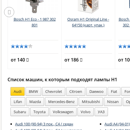
r
Bosch H1 Eco - 1 987 302
Osram H1 Original Line -
Bosch 
-
801
64150 (карт. упак.)
302 
кс)
от 140
от 186
от 1
Список машин, к которым подходят лампы H1
Audi
BMW
Chevrolet
Citroen
Daewoo
Fiat
Fo
Lifan
Mazda
Mercedes-Benz
Mitsubishi
Nissan
Op
Subaru
Toyota
Volkswagen
Volvo
УАЗ
Audi 100 (90-94) 3 пок., C4 / седан
Audi A4 (94-01)