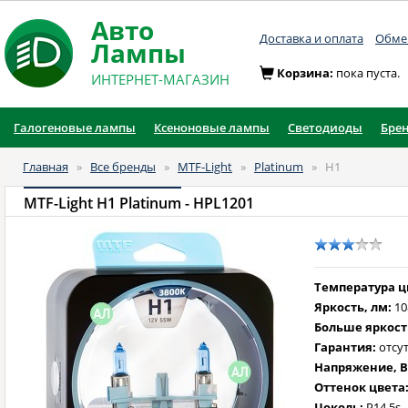
Авто
Доставка и оплата
Обмен
Лампы
Корзина:
пока пуста.
ИНТЕРНЕТ-МАГАЗИН
Галогеновые лампы
Ксеноновые лампы
Светодиоды
Бре
Главная
»
Все бренды
»
MTF-Light
»
Platinum
»
H1
MTF-Light H1 Platinum
- HPL1201
Температура цв
Яркость, лм:
10
Больше яркост
Гарантия:
отсут
Напряжение, В
Оттенок цвета
Цоколь:
P14.5s