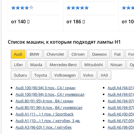
от 140
от 186
от 1
Список машин, к которым подходят лампы H1
Audi
BMW
Chevrolet
Citroen
Daewoo
Fiat
Fo
Lifan
Mazda
Mercedes-Benz
Mitsubishi
Nissan
Op
Subaru
Toyota
Volkswagen
Volvo
УАЗ
Audi 100 (90-94) 3 пок., C4 / седан
Audi A4 (94-01)
Audi 100 (90-94) 3 пок., C4 / универсал
Audi A4 (94-01
Audi 80 (91-95) 4 пок., B4 / седан
Audi A6 (94-97)
Audi 80 (91-96) 4 пок., B4 / универсал
Audi A6 (94-97
Audi A1 (11-...) 1 пок. / Sportback
Audi A6 (00-05)
Audi A1 (10-...) 1 пок. / хетчбек, 3 дв.
Audi A6 (97-05)
Audi A3 (96-03) 1 пок. / хетчбек
Audi A6 (98-05