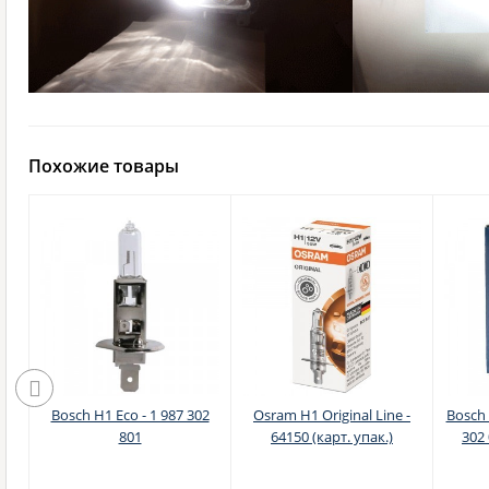
Похожие товары
r
Bosch H1 Eco - 1 987 302
Osram H1 Original Line -
Bosch 
-
801
64150 (карт. упак.)
302 
кс)