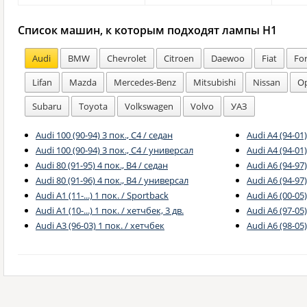
Список машин, к которым подходят лампы H1
Audi
BMW
Chevrolet
Citroen
Daewoo
Fiat
Fo
Lifan
Mazda
Mercedes-Benz
Mitsubishi
Nissan
Op
Subaru
Toyota
Volkswagen
Volvo
УАЗ
Audi 100 (90-94) 3 пок., C4 / седан
Audi A4 (94-01)
Audi 100 (90-94) 3 пок., C4 / универсал
Audi A4 (94-01
Audi 80 (91-95) 4 пок., B4 / седан
Audi A6 (94-97)
Audi 80 (91-96) 4 пок., B4 / универсал
Audi A6 (94-97
Audi A1 (11-...) 1 пок. / Sportback
Audi A6 (00-05)
Audi A1 (10-...) 1 пок. / хетчбек, 3 дв.
Audi A6 (97-05)
Audi A3 (96-03) 1 пок. / хетчбек
Audi A6 (98-05