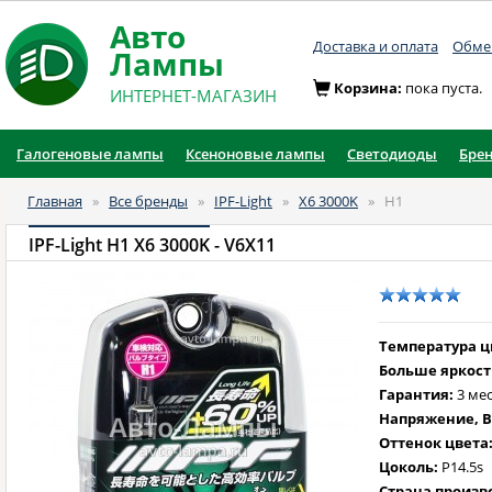
Авто
Доставка и оплата
Обмен
Лампы
Корзина:
пока пуста.
ИНТЕРНЕТ-МАГАЗИН
Галогеновые лампы
Ксеноновые лампы
Светодиоды
Бре
Главная
»
Все бренды
»
IPF-Light
»
X6 3000K
»
H1
IPF-Light H1 X6 3000K
- V6X11
Температура цв
Больше яркост
Гарантия:
3 ме
Напряжение, В
Оттенок цвета
Цоколь:
P14.5s
Страна произв