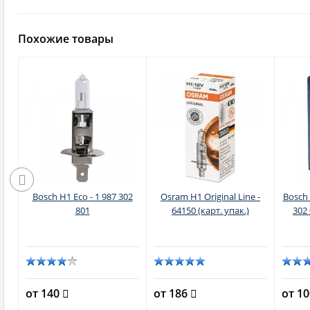
Похожие товары
r
Bosch H1 Eco - 1 987 302
Osram H1 Original Line -
Bosch 
-
801
64150 (карт. упак.)
302 
кс)
от 140
от 186
от 1