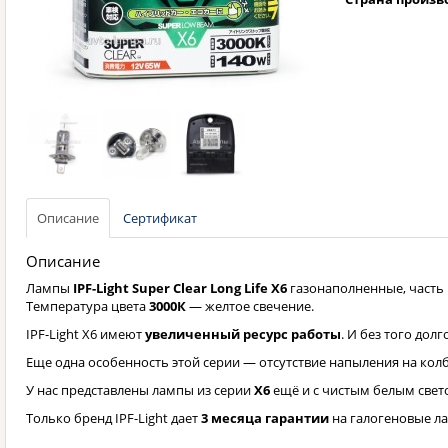
Описание
Сертификат
Описание
Лампы
IPF-Light Super Clear Long Life X6
газонаполненные, часть 
Температура цвета
3000К
— желтое свечение.
IPF-Light X6 имеют
увеличенный ресурс работы
. И без того до
Еще одна особенность этой серии — отсутствие напыления на колб
У нас представлены лампы из серии
X6
ещё и с чистым белым све
Только бренд IPF-Light дает
3 месяца гарантии
на галогеновые л