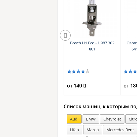
-
Osram H1 Night Breaker
Bosch H1 Eco - 1 987 302
Osram
Laser Next Generation -
801
641
64150NL-HCB (пласт. бокс)
от 2521
от 140
от 1
Список машин, к которым по
Audi
BMW
Chevrolet
Citr
Lifan
Mazda
Mercedes-Benz