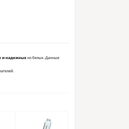
х и надежных
из белых. Данные
пателей.