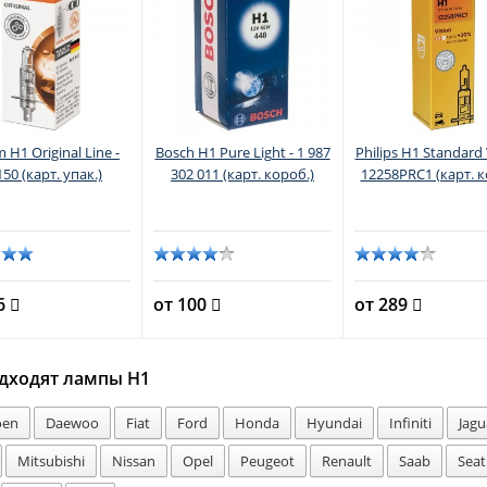
 H1 Original Line -
Bosch H1 Pure Light - 1 987
Philips H1 Standard 
50 (карт. упак.)
302 011 (карт. короб.)
12258PRC1 (карт. к
86
от 100
от 289
дходят лампы H1
oen
Daewoo
Fiat
Ford
Honda
Hyundai
Infiniti
Jagu
Mitsubishi
Nissan
Opel
Peugeot
Renault
Saab
Seat