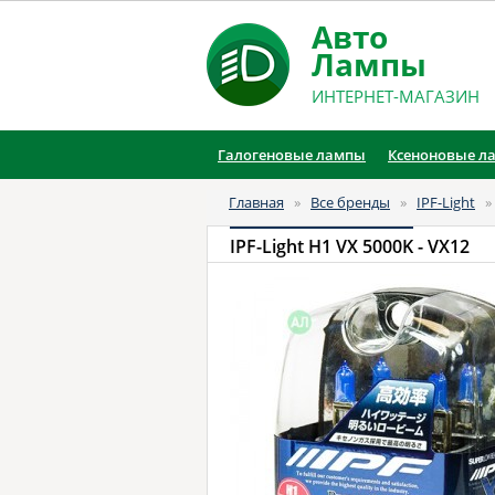
Авто
Лампы
ИНТЕРНЕТ-МАГАЗИН
Галогеновые лампы
Ксеноновые л
Главная
»
Все бренды
»
IPF-Light
IPF-Light H1 VX 5000K
- VX12