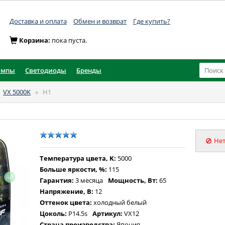
Доставка и оплата
Обмен и возврат
Где купить?
Корзина:
пока пуста.
ампы
Светодиоды
Бренды
»
VX 5000K
»
H1
Нет
Температура цвета, K:
5000
Больше яркости, %:
115
Гарантия:
3 месяца
Мощность, Вт:
65
Напряжение, В:
12
Оттенок цвета:
холодный белый
Цоколь:
P14.5s
Артикул:
VX12
Страна производства:
Япония