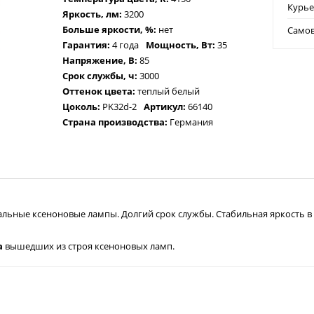
Курь
Яркость, лм:
3200
Больше яркости, %:
нет
Само
Гарантия:
4 года
Мощность, Вт:
35
Напряжение, В:
85
Срок службы, ч:
3000
Оттенок цвета:
теплый белый
Цоколь:
PK32d-2
Артикул:
66140
Страна производства:
Германия
льные ксеноновые лампы. Долгий срок службы. Стабильная яркость в 
а
вышедших из строя ксеноновых ламп.