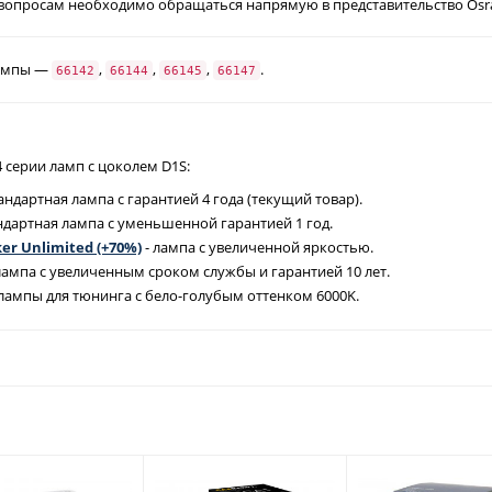
опросам необходимо обращаться напрямую в представительство Osra
лампы —
,
,
,
.
66142
66144
66145
66147
 серии ламп с цоколем D1S:
тандартная лампа с гарантией 4 года (текущий товар).
ндартная лампа с уменьшенной гарантией 1 год.
er Unlimited (+70%)
- лампа с увеличенной яркостью.
лампа с увеличенным сроком службы и гарантией 10 лет.
 лампы для тюнинга с бело-голубым оттенком 6000K.