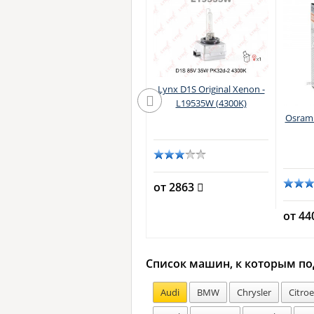
Lynx D1S Original Xenon -
L19535W (4300K)
Philips D1S Xenon X-
Osram 
TremeVision gen2 -
.)
85415XV2S1 (блистер)
от 2863
от 8750
от 4
Список машин, к которым по
Audi
BMW
Chrysler
Citro