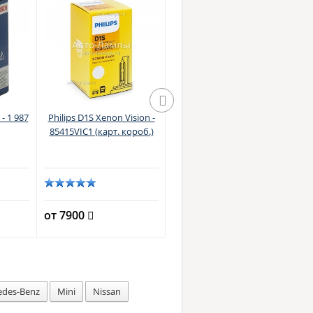
Lynx D1S Original Xenon -
L19535 (6000K)
- 1 987
Philips D1S Xenon Vision -
N
85415VIC1 (карт. короб.)
от 1973
от 7900
о
edes-Benz
Mini
Nissan