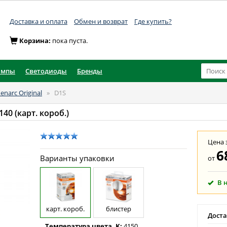
Доставка и оплата
Обмен и возврат
Где купить?
Корзина:
пока пуста.
ампы
Светодиоды
Бренды
enarc Original
»
D1S
140 (карт. короб.)
Цена 
6
Варианты упаковки
от
В 
карт. короб.
блистер
Доста
Температура цвета, K:
4150