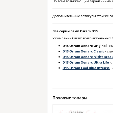
По всем возникающим гарантийным в
Дополнительные артикулы этой же 
Все серии ламп Osram D1S
У компании Osram всего актуальных 4
D1S Osram Xenarc Original
- с
D1S Osram Xenarc Classic
- ста
D1S Osram Xenarc Night Break
D1S Osram Xenarc Ultra Life
- 
D1S Osram Cool Blue Intense
-
Похожие товары