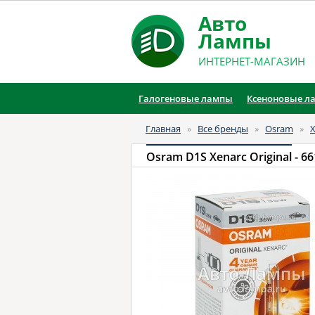
Авто
Лампы
ИНТЕРНЕТ-МАГАЗИН
Галогеновые лампы
Ксеноновые л
Главная
»
Все бренды
»
Osram
»
X
Osram D1S Xenarc Original
- 66