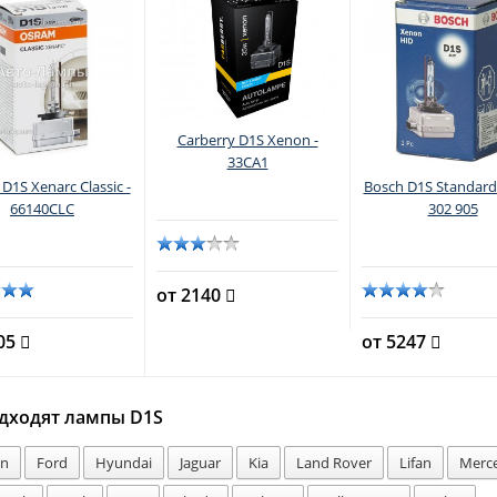
Carberry D1S Xenon -
33CA1
D1S Xenarc Classic -
Bosch D1S Standard 
66140CLC
302 905
от 2140
405
от 5247
дходят лампы D1S
en
Ford
Hyundai
Jaguar
Kia
Land Rover
Lifan
Merc