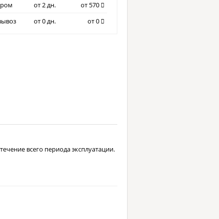
ером
от 2 дн.
от 570
вывоз
от 0 дн.
от 0
течение всего периода эксплуатации.