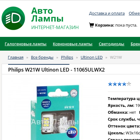
Авто
Доставка и оплата
Обмен
Лампы
Корзина:
пока пуста.
ИНТЕРНЕТ-МАГАЗИН
Галогеновые лампы
Ксеноновые лампы
Светодиоды
Бре
Главная
»
Все бренды
»
Philips
»
Ultinon LED
»
W21W
Philips W21W Ultinon LED
- 11065ULWX2
Температура цв
Яркость, лм:
19
Обманка:
нет
Срок службы, ч
Оттенок цвета
Цоколь:
W3x16
Страна произв