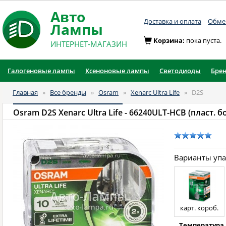
Авто
Доставка и оплата
Обмен
Лампы
Корзина:
пока пуста.
ИНТЕРНЕТ-МАГАЗИН
Галогеновые лампы
Ксеноновые лампы
Светодиоды
Бре
Главная
»
Все бренды
»
Osram
»
Xenarc Ultra Life
»
D2S
Osram D2S Xenarc Ultra Life
- 66240ULT-HCB (пласт. б
Варианты уп
карт. короб.
Температура 