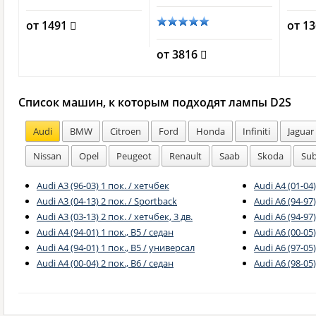
от 1491
от 1
от 3816
Список машин, к которым подходят лампы D2S
Audi
BMW
Citroen
Ford
Honda
Infiniti
Jaguar
Nissan
Opel
Peugeot
Renault
Saab
Skoda
Su
Audi A3 (96-03) 1 пок. / хетчбек
Audi A4 (01-04
Audi A3 (04-13) 2 пок. / Sportback
Audi A6 (94-97)
Audi A3 (03-13) 2 пок. / хетчбек, 3 дв.
Audi A6 (94-97
Audi A4 (94-01) 1 пок., B5 / седан
Audi A6 (00-05)
Audi A4 (94-01) 1 пок., B5 / универсал
Audi A6 (97-05)
Audi A4 (00-04) 2 пок., B6 / седан
Audi A6 (98-05