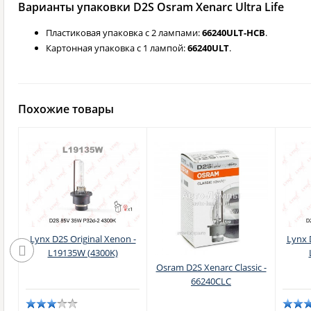
Варианты упаковки D2S Osram Xenarc Ultra Life
Пластиковая упаковка с 2 лампами:
66240ULT-HCB
.
Картонная упаковка с 1 лампой:
66240ULT
.
Похожие товары
Lynx D2S Original Xenon -
Lynx 
L19135W (4300K)
Osram D2S Xenarc Classic -
66240CLC
)