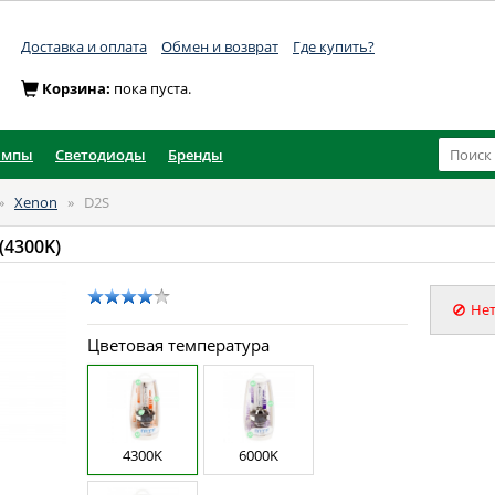
Доставка и оплата
Обмен и возврат
Где купить?
Корзина:
пока пуста.
ампы
Светодиоды
Бренды
»
Xenon
»
D2S
(4300K)
Нет
Цветовая температура
4300K
6000K