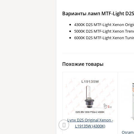
Варианты ламп MTF-Light D2
4300К D2S MTF-Light Xenon Origi
5000К D2S MTF-Light Xenon Tren
6000К D2S MTF-Light Xenon Tuni
Похожие товары
Lynx D2S Original Xenon -
L19135W (4300K)
Philips D2S Xenon X-
Osram 