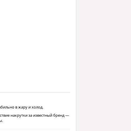
бильно в жару и холод.
твие накрутки за известный бренд —
ы.