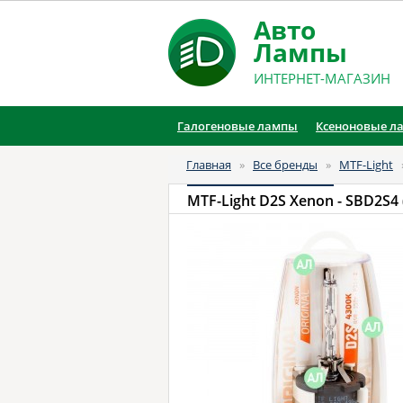
Авто
Лампы
ИНТЕРНЕТ-МАГАЗИН
Галогеновые лампы
Ксеноновые л
Главная
»
Все бренды
»
MTF-Light
MTF-Light D2S Xenon
- SBD2S4 