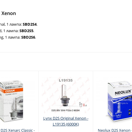
S Xenon
nal, 1 лампа:
SBD2S4
.
d, 1 лампа:
SBD2S5
.
ng, 1 лампа:
SBD2S6
.
Lynx D2S Original Xenon -
L19135 (6000K)
D2S Xenarc Classic -
Neolux D2S Xenon 