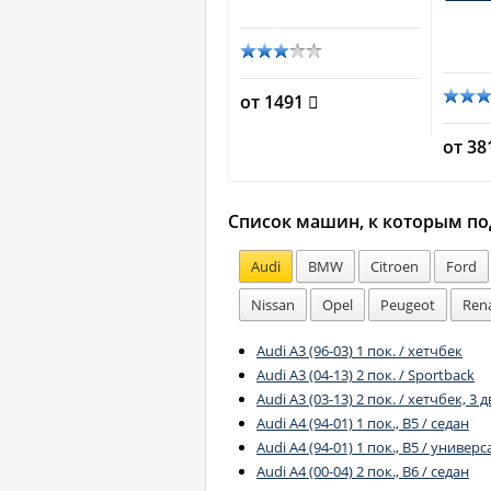
TremeVision gen2 -
.)
85122XV2S1 (блистер)
от 1491
от 6340
от 3
Список машин, к которым по
Audi
BMW
Citroen
Ford
Nissan
Opel
Peugeot
Ren
Audi A3 (96-03) 1 пок. / хетчбек
Audi A3 (04-13) 2 пок. / Sportback
Audi A3 (03-13) 2 пок. / хетчбек, 3 д
Audi A4 (94-01) 1 пок., B5 / седан
Audi A4 (94-01) 1 пок., B5 / универс
Audi A4 (00-04) 2 пок., B6 / седан