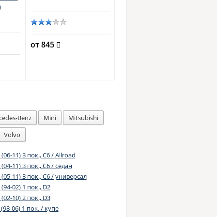
)
- 66240 (карт. короб.)
от 845
от 3843
о
cedes-Benz
Mini
Mitsubishi
Volvo
(06-11) 3 пок., C6 / Allroad
 (04-11) 3 пок., C6 / седан
 (05-11) 3 пок., C6 / универсал
 (94-02) 1 пок., D2
 (02-10) 2 пок., D3
 (98-06) 1 пок. / купе