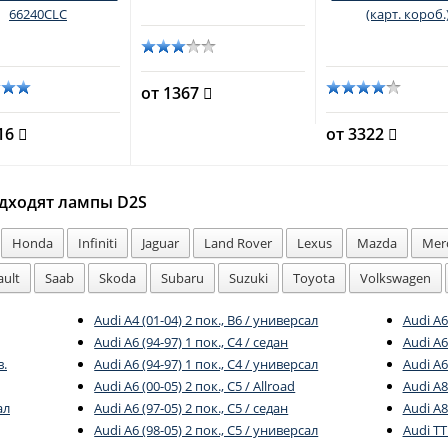
66240CLC
(карт. короб.
от 1367
816
от 3322
дходят лампы D2S
Honda
Infiniti
Jaguar
Land Rover
Lexus
Mazda
Mer
ault
Saab
Skoda
Subaru
Suzuki
Toyota
Volkswagen
Audi A4 (01-04) 2 пок., B6 / универсал
Audi A6 
Audi A6 (94-97) 1 пок., C4 / седан
Audi A6
в.
Audi A6 (94-97) 1 пок., C4 / универсал
Audi A6
Audi A6 (00-05) 2 пок., C5 / Allroad
Audi A8
ал
Audi A6 (97-05) 2 пок., C5 / седан
Audi A8
Audi A6 (98-05) 2 пок., C5 / универсал
Audi TT