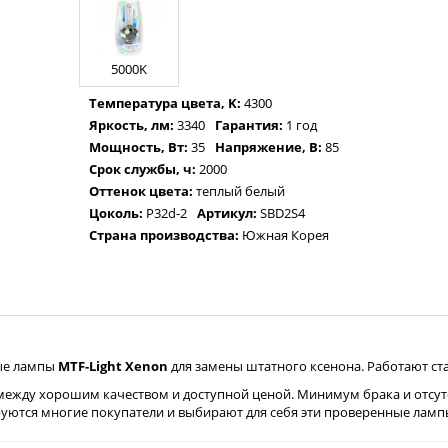
5000K
Температура цвета, K:
4300
Яркость, лм:
3340
Гарантия:
1 год
Мощность, Вт:
35
Напряжение, В:
85
Срок службы, ч:
2000
Оттенок цвета:
теплый белый
Цоколь:
P32d-2
Артикул:
SBD2S4
Страна производства:
Южная Корея
ые лампы
MTF-Light Xenon
для замены штатного ксенона. Работают ста
ежду хорошим качеством и доступной ценой. Минимум брака и отсутс
руются многие покупатели и выбирают для себя эти проверенные ламп