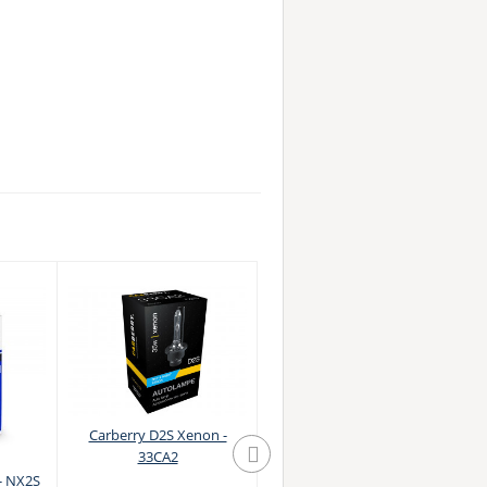
Carberry D2S Xenon -
33CA2
- NX2S
Osram D2S Xenarc Original
Bo