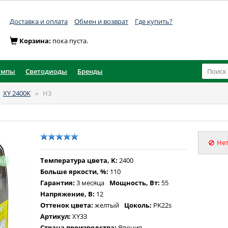
Доставка и оплата
Обмен и возврат
Где купить?
Корзина:
пока пуста.
ампы
Светодиоды
Бренды
»
XY 2400K
»
H3
Нет
Температура цвета, K:
2400
Больше яркости, %:
110
Гарантия:
3 месяца
Мощность, Вт:
55
Напряжение, В:
12
Оттенок цвета:
желтый
Цоколь:
PK22s
Артикул:
XY33
Страна производства:
Япония