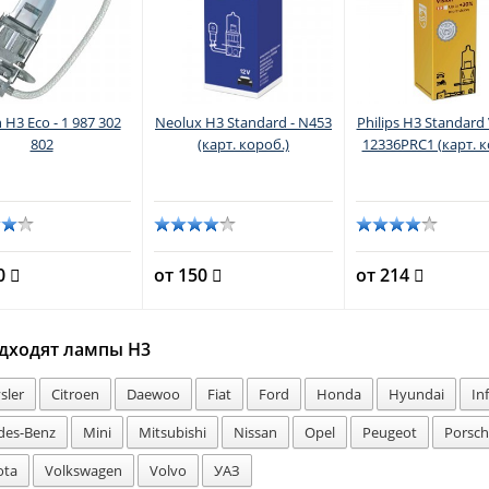
 H3 Eco - 1 987 302
Neolux H3 Standard - N453
Philips H3 Standard 
802
(карт. короб.)
12336PRC1 (карт. к
30
от 150
от 214
дходят лампы H3
sler
Citroen
Daewoo
Fiat
Ford
Honda
Hyundai
Inf
des-Benz
Mini
Mitsubishi
Nissan
Opel
Peugeot
Porsc
ota
Volkswagen
Volvo
УАЗ