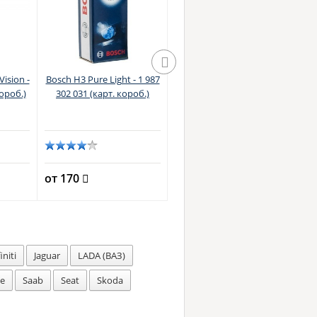
Vision -
Bosch H3 Pure Light - 1 987
Narva H3 Standard -
ороб.)
302 031 (карт. короб.)
483213000
от 170
от 180
о
initi
Jaguar
LADA (ВАЗ)
he
Saab
Seat
Skoda