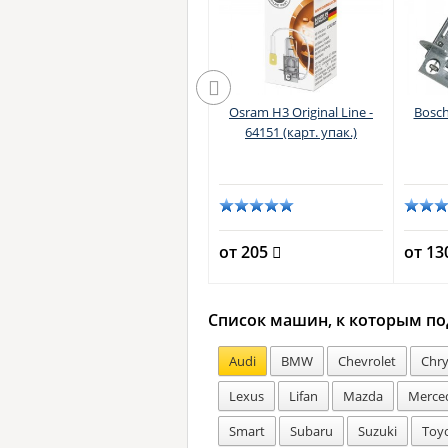
r
Osram H3 Fog Breaker
Osram H3 Original Line -
Bosch
-
(+60%) - 62151FBR
64151 (карт. упак.)
)
от 2340
от 205
от 1
Список машин, к которым по
Audi
BMW
Chevrolet
Chry
Lexus
Lifan
Mazda
Merce
Smart
Subaru
Suzuki
Toy