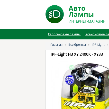
Авто
Лампы
ИНТЕРНЕТ-МАГАЗИН
Галогеновые лампы
Ксеноновые л
Главная
»
Все бренды
»
IPF-Light
IPF-Light H3 XY 2400K
- XY33