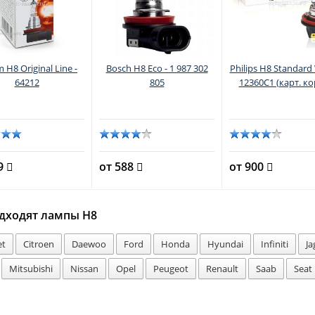
 H8 Original Line -
Bosch H8 Eco - 1 987 302
Philips H8 Standard 
64212
805
12360C1 (карт. ко
49
от 588
от 900
дходят лампы H8
et
Citroen
Daewoo
Ford
Honda
Hyundai
Infiniti
Ja
Mitsubishi
Nissan
Opel
Peugeot
Renault
Saab
Seat