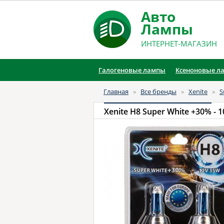
Авто
Лампы
ИНТЕРНЕТ-МАГАЗИН
Галогеновые лампы
Ксеноновые л
Главная
»
Все бренды
»
Xenite
»
S
Xenite H8 Super White +30%
- 