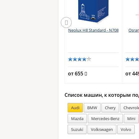
Philips H8 WhiteVision
Neolux H8 Standard - N708
Osram
n -
Ultra - 12360WVUB1
от 2100
от 655
от 4
Список машин, к которым по
Audi
BMW
Chery
Chevrol
Mazda
Mercedes-Benz
Mini
Suzuki
Volkswagen
Volvo