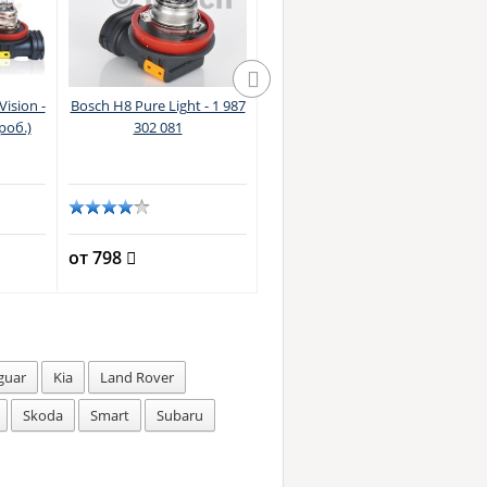
Vision -
Bosch H8 Pure Light - 1 987
Philips H8 Standard Vision -
роб.)
302 081
12360B1 (блистер)
от 798
о
от 1130
guar
Kia
Land Rover
Skoda
Smart
Subaru