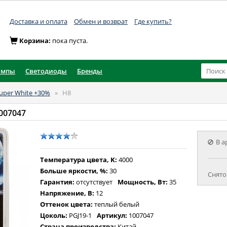
Доставка и оплата
Обмен и возврат
Где купить?
Корзина:
пока пуста.
ампы
Светодиоды
Бренды
uper White +30%
»
H8
1007047
В а
Температура цвета, K:
4000
Больше яркости, %:
30
Снято
Гарантия:
отсутствует
Мощность, Вт:
35
Напряжение, В:
12
Оттенок цвета:
теплый белый
Цоколь:
PGJ19-1
Артикул:
1007047
Страна производства:
Китай