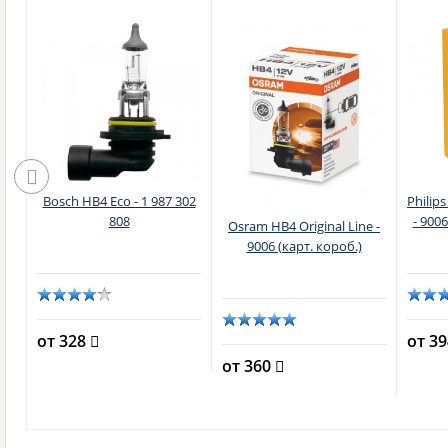
ion
Bosch HB4 Eco - 1 987 302
Philip
с)
808
- 900
Osram HB4 Original Line -
9006 (карт. короб.)
от 328
от 3
от 360