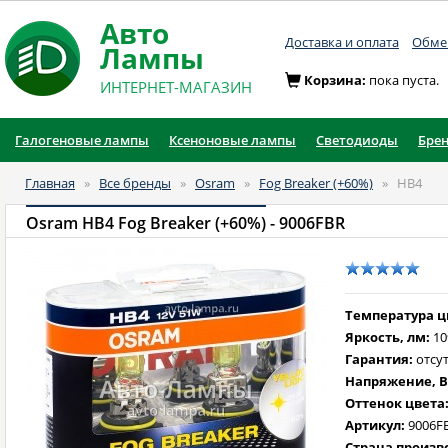
Авто
Доставка и оплата
Обмен
Лампы
Корзина:
пока пуста.
ИНТЕРНЕТ-МАГАЗИН
Галогеновые лампы
Ксеноновые лампы
Светодиоды
Бре
Главная
»
Все бренды
»
Osram
»
Fog Breaker (+60%)
»
HB4
Osram HB4 Fog Breaker (+60%)
- 9006FBR
Температура цв
Яркость, лм:
10
Гарантия:
отсут
Напряжение, В
Оттенок цвета
Артикул:
9006F
Страна произв