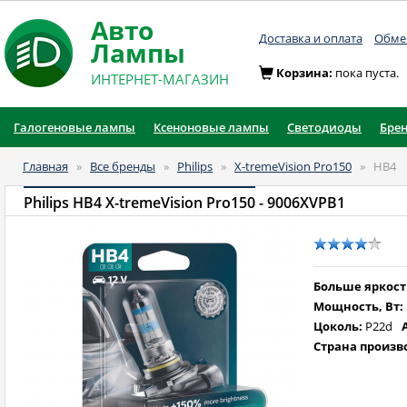
Авто
Доставка и оплата
Обмен
Лампы
Корзина:
пока пуста.
ИНТЕРНЕТ-МАГАЗИН
Галогеновые лампы
Ксеноновые лампы
Светодиоды
Бре
Главная
»
Все бренды
»
Philips
»
X-tremeVision Pro150
»
HB4
Philips HB4 X-tremeVision Pro150
- 9006XVPB1
Больше яркост
Мощность, Вт:
Цоколь:
P22d
Страна произв