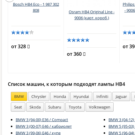
ion
Bosch HB4 Eco - 1 987 302
Philip
с)
808
- 900
Osram HB4 Original Line -
9006 (карт. короб.)
от 328
от 3
от 360
Список машин, к которым подходят лампы HB4
BMW
Chrysler
Honda
Hyundai
Infiniti
Jaguar
Seat
Skoda
Subaru
Toyota
Volkswagen
BMW 3 (94-00) E36 / Compact
BMW 3 (04-12)
BMW 3 (00-07) E46 / кабриолет
BMW 5 (95-03) 
BMW 3 (99-06) E46 / купе
BMW 5 (96-04)