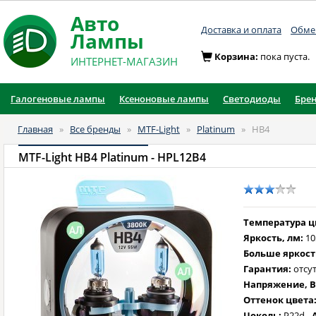
Авто
Доставка и оплата
Обмен
Лампы
Корзина:
пока пуста.
ИНТЕРНЕТ-МАГАЗИН
Галогеновые лампы
Ксеноновые лампы
Светодиоды
Бре
Главная
»
Все бренды
»
MTF-Light
»
Platinum
»
HB4
MTF-Light HB4 Platinum
- HPL12B4
Температура цв
Яркость, лм:
10
Больше яркост
Гарантия:
отсут
Напряжение, В
Оттенок цвета
Цоколь:
P22d