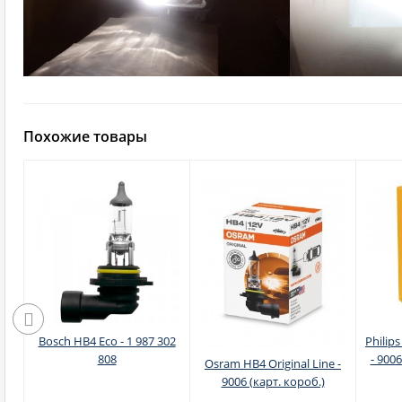
Похожие товары
ion
Bosch HB4 Eco - 1 987 302
Philip
с)
808
- 900
Osram HB4 Original Line -
9006 (карт. короб.)