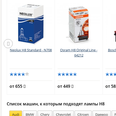
n
Neolux H8 Standard - N708
Osram H8 Original Line -
Bosch
64212
от 655
от 449
от 5
Список машин, к которым подходят лампы H8
Audi
BMW
Chery
Chevrolet
Citroen
Daewoo