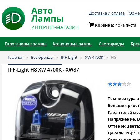
Авто
Доставка и оплата
Обмен
Лампы
Корзина:
пока пуста.
ИНТЕРНЕТ-МАГАЗИН
Галогеновые лампы
Ксеноновые лампы
Светодиоды
Бре
Главная
»
Все бренды
»
IPF-Light
»
XW 4700K
»
H8
IPF-Light H8 XW 4700K
- XW87
Температура цв
Больше яркост
Гарантия:
3 ме
Напряжение, В
Оттенок цвета
Цоколь:
PGJ19-1
Страна произв