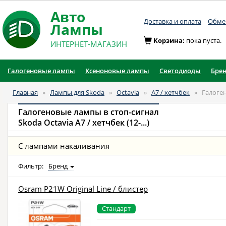
Авто
Доставка и оплата
Обмен
Лампы
Корзина:
пока пуста.
ИНТЕРНЕТ-МАГАЗИН
Галогеновые лампы
Ксеноновые лампы
Светодиоды
Бре
Главная
»
Лампы для Skoda
»
Octavia
»
A7 / хетчбек
»
Галоге
Галогеновые лампы в стоп-сигнал
Skoda Octavia A7 / хетчбек (12-...)
С лампами накаливания
Фильтр:
Бренд
Osram P21W Original Line / блистер
Стандарт