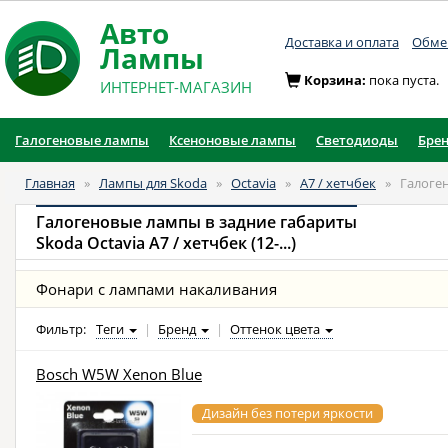
Авто
Доставка и оплата
Обмен
Лампы
Корзина:
пока пуста.
ИНТЕРНЕТ-МАГАЗИН
Галогеновые лампы
Ксеноновые лампы
Светодиоды
Бре
Главная
»
Лампы для Skoda
»
Octavia
»
A7 / хетчбек
»
Галоге
Галогеновые лампы в задние габариты
Skoda Octavia A7 / хетчбек (12-...)
Фонари с лампами накаливания
Фильтр:
Теги
|
Бренд
|
Оттенок цвета
Bosch W5W Xenon Blue
Дизайн без потери яркости