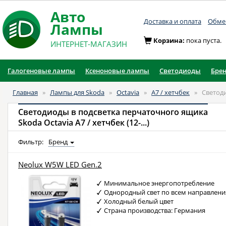
Авто
Доставка и оплата
Обмен
Лампы
Корзина:
пока пуста.
ИНТЕРНЕТ-МАГАЗИН
Галогеновые лампы
Ксеноновые лампы
Светодиоды
Бре
Главная
»
Лампы для Skoda
»
Octavia
»
A7 / хетчбек
»
Светод
Светодиоды в подсветка перчаточного ящика
Skoda Octavia A7 / хетчбек (12-...)
Фильтр:
Бренд
Neolux W5W LED Gen.2
Минимальное энергопотребление
Однородный свет по всем направлен
Холодный белый цвет
Страна производства: Германия