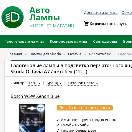
Авто
Доставка и оплата
Обмен
Лампы
Корзина:
пока пуста.
ИНТЕРНЕТ-МАГАЗИН
Галогеновые лампы
Ксеноновые лампы
Светодиоды
Бре
Главная
»
Лампы для Skoda
»
Octavia
»
A7 / хетчбек
»
Галоге
Галогеновые лампы в подсветка перчаточного я
Skoda Octavia A7 / хетчбек (12-...)
Фильтр:
Теги
|
Бренд
|
Оттенок цвета
Bosch W5W Xenon Blue
Дизайн без потери яркости
Имитация цвета «под ксенон»
Голубые колбы
Теплый белый цвет