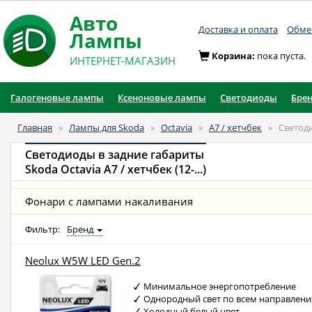
Авто
Доставка и оплата
Обмен
Лампы
Корзина:
пока пуста.
ИНТЕРНЕТ-МАГАЗИН
Галогеновые лампы
Ксеноновые лампы
Светодиоды
Бре
Главная
»
Лампы для Skoda
»
Octavia
»
A7 / хетчбек
»
Светод
Светодиоды в задние габариты
Skoda Octavia A7 / хетчбек (12-...)
Фонари с лампами накаливания
Фильтр:
Бренд
Neolux W5W LED Gen.2
Минимальное энергопотребление
Однородный свет по всем направлен
Холодный белый цвет