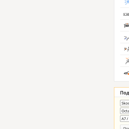
Под
По