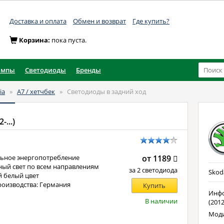
Доставка и оплата
Обмен и возврат
Где купить?
Корзина:
пока пуста.
ампы
Светодиоды
Бренды
ia
»
A7 / хетчбек
»
Светодиоды в задний ход
-...)
ьное энергопотребление
от 1189
ый свет по всем направлениям
за 2 светодиода
Skoda
 белый цвет
роизводства: Германия
Купить
Инфо
В наличии
(2012
Моди