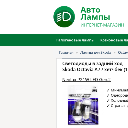
Авто
Лампы
ИНТЕРНЕТ-МАГАЗИН
Галогеновые лампы
Ксеноновые л
Главная
»
Лампы для Skoda
»
Octav
Светодиоды в задний ход
Skoda Octavia A7 / хетчбек (12
Neolux P21W LED Gen.2
Минимал
Однородн
Холодный
Страна п