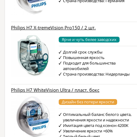
Страна производства: Германия
Philips H7 X-tremeVision Pro150 / 2 шт.
Ярче и чуть белее заводских
Долгий срок службы
Повышенная яркость
Подходит для большинства
автомобилей
Страна производства: Нидерланды
Philips H7 WhiteVision Ultra / пласт. бокс
Дизайн без потери яркости
Оптимальный баланс белого цвета,
увеличения яркости и надежности
Имитация цвета под ксенон 4200К
Увеличение яркости +60%
Теплый белый цвет