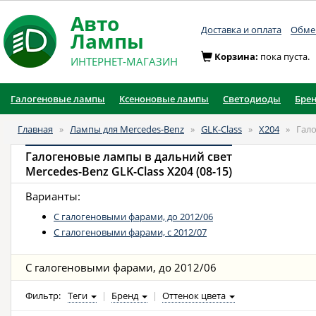
Авто
Доставка и оплата
Обмен
Лампы
Корзина:
пока пуста.
ИНТЕРНЕТ-МАГАЗИН
Галогеновые лампы
Ксеноновые лампы
Светодиоды
Бре
Главная
»
Лампы для Mercedes-Benz
»
GLK-Class
»
X204
»
Гало
Галогеновые лампы в дальний свет
Mercedes-Benz GLK-Class X204 (08-15)
Варианты:
С галогеновыми фарами, до 2012/06
С галогеновыми фарами, с 2012/07
С галогеновыми фарами, до 2012/06
Фильтр:
Теги
|
Бренд
|
Оттенок цвета