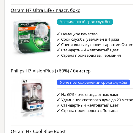
Osram H7 Ultra Life / пласт. бокс
Увеличенный срок службы
Немецкое качество
Срок службы увеличен в 4 раза
Специальные условия гарантии Osra
Стандартный желтоватый цвет
Страна производства: Германия
Philips H7 VisionPlus (+60%) / блистер
Ярче при сохранении срока службы
На 60% ярче стандартных ламп
Удлинение светового луча до 20 метр
Стандартный желтоватый цвет
Страна производства: Польша
Osram H7 Cool Blue Boost