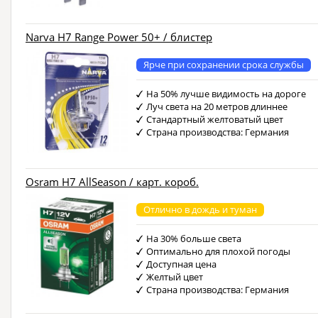
Narva H7 Range Power 50+ / блистер
Ярче при сохранении срока службы
На 50% лучше видимость на дороге
Луч света на 20 метров длиннее
Стандартный желтоватый цвет
Страна производства: Германия
Osram H7 AllSeason / карт. короб.
Отлично в дождь и туман
На 30% больше света
Оптимально для плохой погоды
Доступная цена
Желтый цвет
Страна производства: Германия