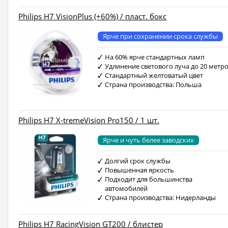
Philips H7 VisionPlus (+60%) / пласт. бокс
Ярче при сохранении срока службы
На 60% ярче стандартных ламп
Удлинение светового луча до 20 метр
Стандартный желтоватый цвет
Страна производства: Польша
Philips H7 X-tremeVision Pro150 / 1 шт.
Ярче и чуть белее заводских
Долгий срок службы
Повышенная яркость
Подходит для большинства
автомобилей
Страна производства: Нидерланды
Philips H7 RacingVision GT200 / блистер