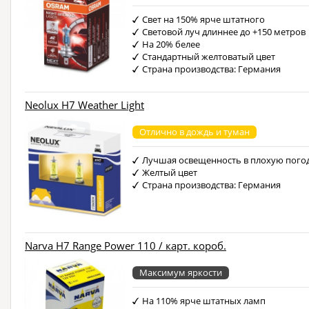
Свет на 150% ярче штатного
Световой луч длиннее до +150 метров
На 20% белее
Стандартный желтоватый цвет
Страна производства: Германия
Neolux H7 Weather Light
Отлично в дождь и туман
Лучшая освещенность в плохую пого
Желтый цвет
Страна производства: Германия
Narva H7 Range Power 110 / карт. короб.
Максимум яркости
На 110% ярче штатных ламп