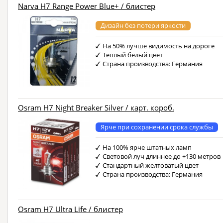
Narva H7 Range Power Blue+ / блистер
Дизайн без потери яркости
На 50% лучше видимость на дороге
Теплый белый цвет
Страна производства: Германия
Osram H7 Night Breaker Silver / карт. короб.
Ярче при сохранении срока службы
На 100% ярче штатных ламп
Световой луч длиннее до +130 метров
Стандартный желтоватый цвет
Страна производства: Германия
Osram H7 Ultra Life / блистер