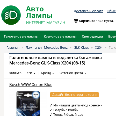
Авто
Доставка и оплата
Обмен
Лампы
Корзина:
пока пуста.
ИНТЕРНЕТ-МАГАЗИН
Галогеновые лампы
Ксеноновые лампы
Светодиоды
Бре
Главная
»
Лампы для Mercedes-Benz
»
GLK-Class
»
X204
»
Гал
Галогеновые лампы в подсветка багажника
Mercedes-Benz GLK-Class X204 (08-15)
Фильтр:
Теги
|
Бренд
|
Оттенок цвета
Bosch W5W Xenon Blue
Дизайн без потери яркости
Имитация цвета «под ксенон»
Голубые колбы
Теплый белый цвет