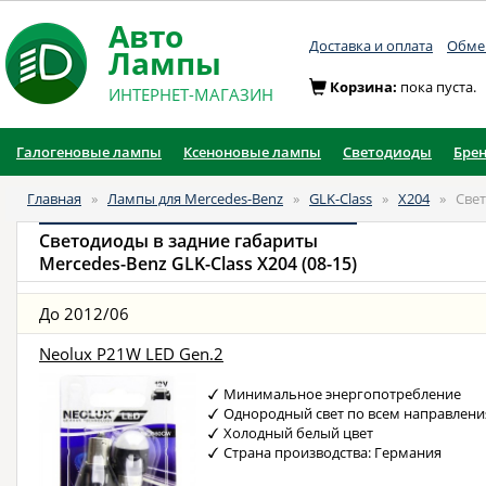
Авто
Доставка и оплата
Обмен
Лампы
Корзина:
пока пуста.
ИНТЕРНЕТ-МАГАЗИН
Галогеновые лампы
Ксеноновые лампы
Светодиоды
Бре
Главная
»
Лампы для Mercedes-Benz
»
GLK-Class
»
X204
»
Свет
Светодиоды в задние габариты
Mercedes-Benz GLK-Class X204 (08-15)
До 2012/06
Neolux P21W LED Gen.2
Минимальное энергопотребление
Однородный свет по всем направлен
Холодный белый цвет
Страна производства: Германия