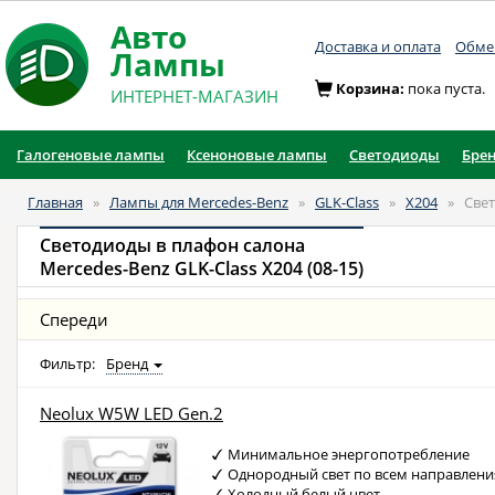
Авто
Доставка и оплата
Обмен
Лампы
Корзина:
пока пуста.
ИНТЕРНЕТ-МАГАЗИН
Галогеновые лампы
Ксеноновые лампы
Светодиоды
Бре
Главная
»
Лампы для Mercedes-Benz
»
GLK-Class
»
X204
»
Свет
Светодиоды в плафон салона
Mercedes-Benz GLK-Class X204 (08-15)
Спереди
Фильтр:
Бренд
Neolux W5W LED Gen.2
Минимальное энергопотребление
Однородный свет по всем направлен
Холодный белый цвет