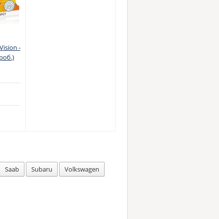
Vision -
роб.)
Saab
Subaru
Volkswagen