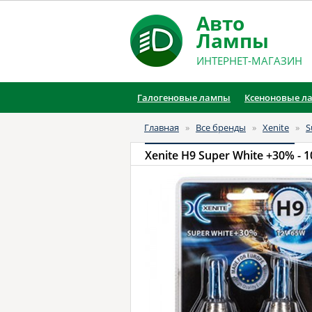
Авто
Лампы
ИНТЕРНЕТ-МАГАЗИН
Галогеновые лампы
Ксеноновые л
Главная
»
Все бренды
»
Xenite
»
S
Xenite H9 Super White +30%
- 