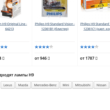
 H9 Original Line -
Philips H9 Standard Vision -
Philips H9 Standard 
64213
12361B1 (блистер)
12361C1 (карт. ко
44
от 946
от 1787
дходят лампы H9
Lexus
Mazda
Mercedes-Benz
Mini
Mitsubishi
Nissan