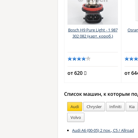
Bosch H9 Pure Light - 1 987
Osram
302 082 (карт. короб.)
от 620
от 6
Список машин, к которым по
Audi
Chrysler
Infiniti
Kia
Volvo
Audi A6 (00-05) 2 пок., C5 / Allroad