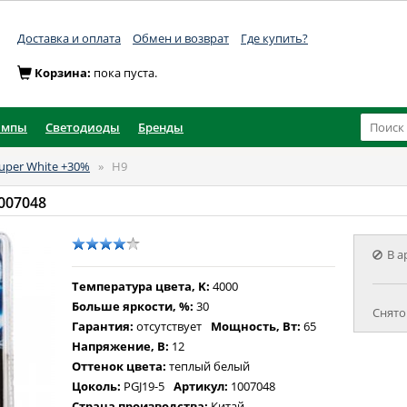
Доставка и оплата
Обмен и возврат
Где купить?
Корзина:
пока пуста.
ампы
Светодиоды
Бренды
uper White +30%
»
H9
1007048
В а
Температура цвета, K:
4000
Больше яркости, %:
30
Снято
Гарантия:
отсутствует
Мощность, Вт:
65
Напряжение, В:
12
Оттенок цвета:
теплый белый
Цоколь:
PGJ19-5
Артикул:
1007048
Страна производства:
Китай