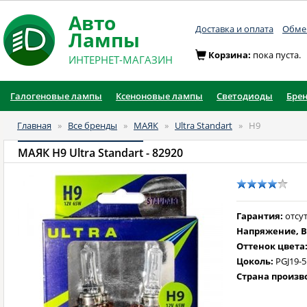
Авто
Доставка и оплата
Обмен
Лампы
Корзина:
пока пуста.
ИНТЕРНЕТ-МАГАЗИН
Галогеновые лампы
Ксеноновые лампы
Светодиоды
Бре
Главная
»
Все бренды
»
МАЯК
»
Ultra Standart
»
H9
МАЯК H9 Ultra Standart
- 82920
Гарантия:
отсут
Напряжение, В
Оттенок цвета
Цоколь:
PGJ19-5
Страна произв