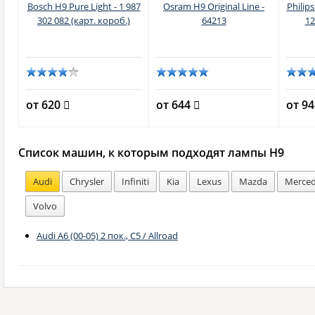
Bosch H9 Pure Light - 1 987
Osram H9 Original Line -
Philip
302 082 (карт. короб.)
64213
12
от 620
от 644
от 9
Список машин, к которым подходят лампы H9
Audi
Chrysler
Infiniti
Kia
Lexus
Mazda
Merced
Volvo
Audi A6 (00-05) 2 пок., C5 / Allroad