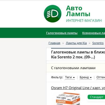
Авто
Лампы
ИНТЕРНЕТ-МАГАЗИН
Галогеновые лампы
Ксеноновые л
Главная
»
Лампы для Kia
»
Sorento
Галогеновые лампы в ближ
Kia Sorento 2 пок. (09-...)
С галогеновыми лампами
Фильтр:
Теги
|
Бренд
|
Оттен
Osram H7 Original Line / карт. у
Стандарт