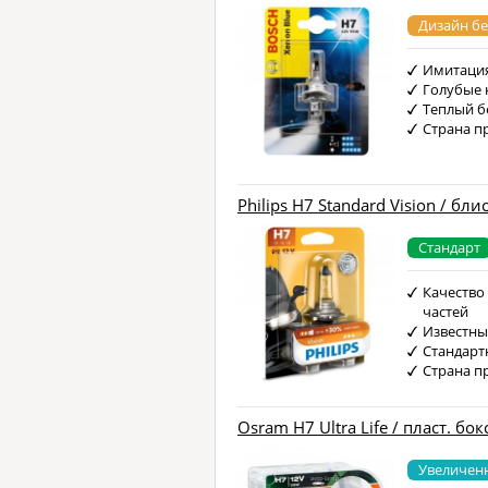
Дизайн бе
Имитация
Голубые 
Теплый б
Страна п
Philips H7 Standard Vision / бли
Стандарт
Качество
частей
Известны
Стандарт
Страна п
Osram H7 Ultra Life / пласт. бок
Увеличен