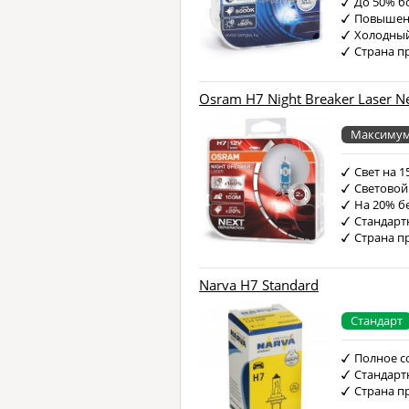
До 50% б
Повышен
Холодный
Страна п
Osram H7 Night Breaker Laser Ne
Максимум
Свет на 
Световой
На 20% б
Стандарт
Страна п
Narva H7 Standard
Стандарт
Полное с
Стандарт
Страна п