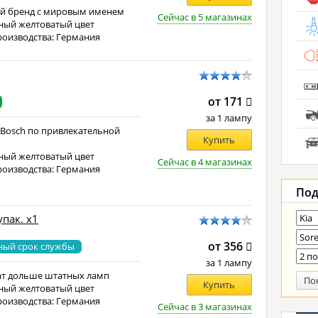
й бренд с мировым именем
Сейчас в 5 магазинах
ный желтоватый цвет
роизводства: Германия
от 171
за 1 лампу
 Bosch по привлекательной
Купить
ный желтоватый цвет
Сейчас в 4 магазинах
роизводства: Германия
Под
упак. x1
от 356
ный срок службы
за 1 лампу
т дольше штатных ламп
По
Купить
ный желтоватый цвет
роизводства: Германия
Сейчас в 3 магазинах