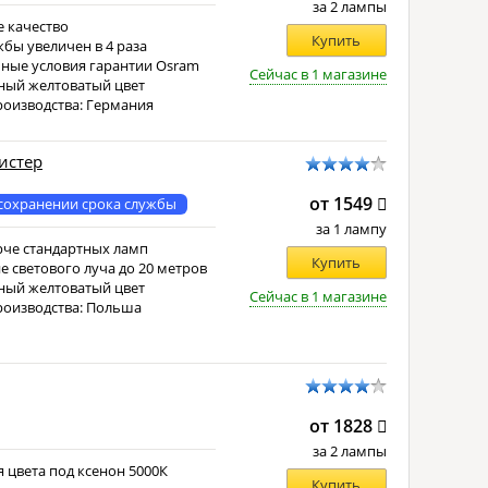
за 2 лампы
 качество
Купить
жбы увеличен в 4 раза
ные условия гарантии Osram
Сейчас в 1 магазине
ный желтоватый цвет
роизводства: Германия
листер
от 1549
сохранении срока службы
за 1 лампу
рче стандартных ламп
Купить
е светового луча до 20 метров
ный желтоватый цвет
Сейчас в 1 магазине
роизводства: Польша
от 1828
за 2 лампы
 цвета под ксенон 5000К
Купить