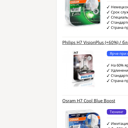
Немецкое
Срок слу
Специаль
Стандарт
Страна п
Philips H7 VisionPlus (+60%) / б
Ярче при 
На 60% я
Удлинени
Стандарт
Страна п
Osram H7 Cool Blue Boost
Тюнинг
Имитация