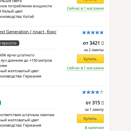
ольше света
ное потребление мощности
Сейчас в 1 магазине
 белый цвет
роизводства: Китай
xt Generation / пласт. бокс
от 3421
 яркости
за 2 лампы
150% ярче штатного
Купить
 луч длиннее до +150 метров
елее
Сейчас в 1 магазине
ный желтоватый цвет
роизводства: Германия
от 315
за 1 лампу
оответствие штатным лампам
Купить
ный желтоватый цвет
роизводства: Германия
В наличии