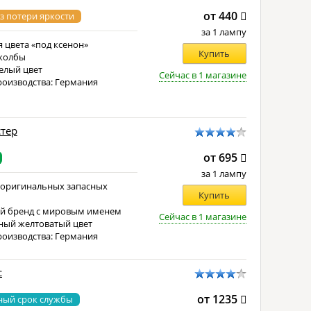
от 440
з потери яркости
за 1 лампу
 цвета «под ксенон»
Купить
колбы
елый цвет
Сейчас в 1 магазине
роизводства: Германия
стер
от 695
за 1 лампу
 оригинальных запасных
Купить
й бренд с мировым именем
Сейчас в 1 магазине
ный желтоватый цвет
роизводства: Германия
с
от 1235
ный срок службы