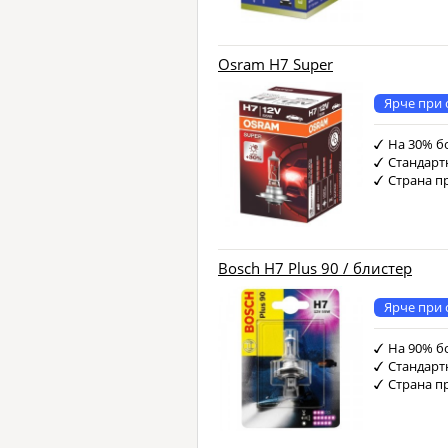
Osram H7 Super
Ярче при 
На 30% б
Стандарт
Страна п
Bosch H7 Plus 90 / блистер
Ярче при 
На 90% б
Стандарт
Страна п