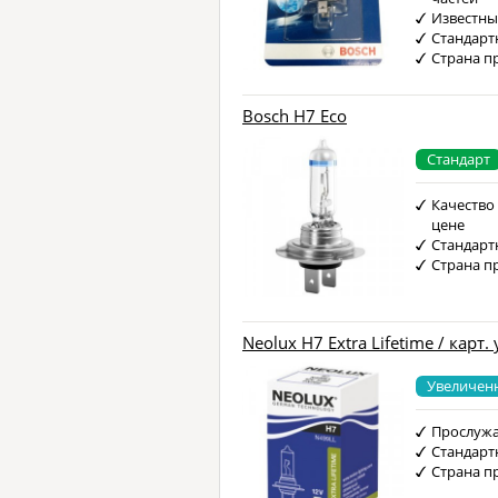
Известны
Стандарт
Страна п
Bosch H7 Eco
Стандарт
Качество
цене
Стандарт
Страна п
Neolux H7 Extra Lifetime / карт. 
Увеличен
Прослужа
Стандарт
Страна п