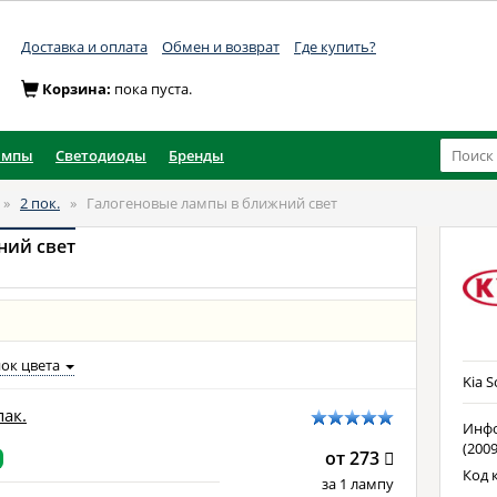
Доставка и оплата
Обмен и возврат
Где купить?
Корзина:
пока пуста.
ампы
Светодиоды
Бренды
»
2 пок.
»
Галогеновые лампы в ближний свет
ний свет
ок цвета
Kia S
пак.
Инфо
(2009
от 273
Код 
за 1 лампу