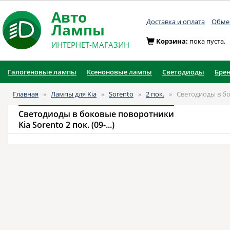
Авто
Доставка и оплата
Обмен
Лампы
Корзина:
пока пуста.
ИНТЕРНЕТ-МАГАЗИН
Галогеновые лампы
Ксеноновые лампы
Светодиоды
Бре
Главная
»
Лампы для Kia
»
Sorento
»
2 пок.
»
Светодиоды в б
Светодиоды в боковые поворотники
Kia Sorento 2 пок. (09-...)