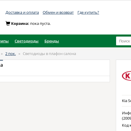
Доставка и оплата
Обмен и возврат
Где купить?
Корзина:
пока пуста.
ампы
Светодиоды
Бренды
»
2 пок.
»
Светодиоды в плафон салона
на
Kia S
Инфо
(2009
Код 