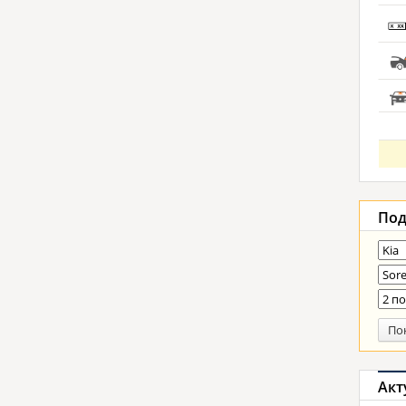
Под
По
Акт