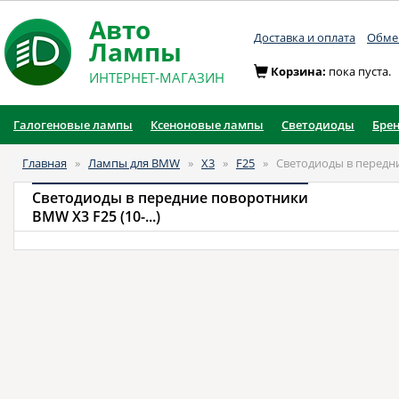
Авто
Доставка и оплата
Обмен
Лампы
Корзина:
пока пуста.
ИНТЕРНЕТ-МАГАЗИН
Галогеновые лампы
Ксеноновые лампы
Светодиоды
Бре
Главная
»
Лампы для BMW
»
X3
»
F25
»
Светодиоды в передн
Светодиоды в передние поворотники
BMW X3 F25 (10-...)