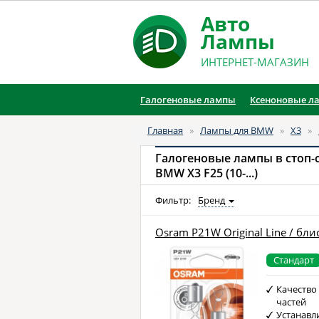
Авто
Лампы
ИНТЕРНЕТ-МАГАЗИН
Галогеновые лампы
Ксеноновые л
Главная
»
Лампы для BMW
»
X3
»
Галогеновые лампы в стоп-
BMW X3 F25 (10-...)
Фильтр:
Бренд
Osram P21W Original Line / бли
Стандарт
Качество
частей
Устанавл