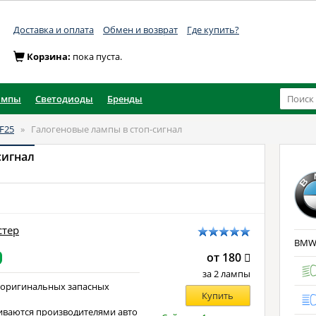
Доставка и оплата
Обмен и возврат
Где купить?
Корзина:
пока пуста.
ампы
Светодиоды
Бренды
F25
»
Галогеновые лампы в стоп-сигнал
сигнал
стер
BMW X
от 180
за 2 лампы
 оригинальных запасных
Купить
иваются производителями авто