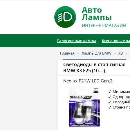
Авто
Лампы
ИНТЕРНЕТ-МАГАЗИН
Галогеновые лампы
Ксеноновые л
Главная
»
Лампы для BMW
»
X3
»
Светодиоды в стоп-сигнал
BMW X3 F25 (10-...)
Neolux P21W LED Gen.2
Минимал
Однородн
Холодный
Страна п