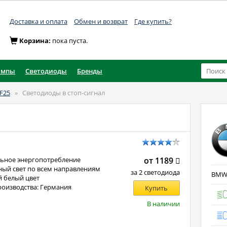
Доставка и оплата
Обмен и возврат
Где купить?
Корзина:
пока пуста.
ампы
Светодиоды
Бренды
F25
»
Светодиоды в стоп-сигнал
ьное энергопотребление
от 1189
ый свет по всем направлениям
за 2 светодиода
BMW X
 белый цвет
роизводства: Германия
Купить
В наличии