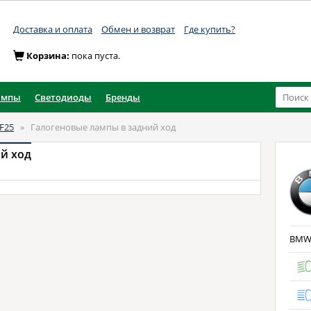
Доставка и оплата
Обмен и возврат
Где купить?
Корзина:
пока пуста.
ампы
Светодиоды
Бренды
F25
»
Галогеновые лампы в задний ход
й ход
BMW X