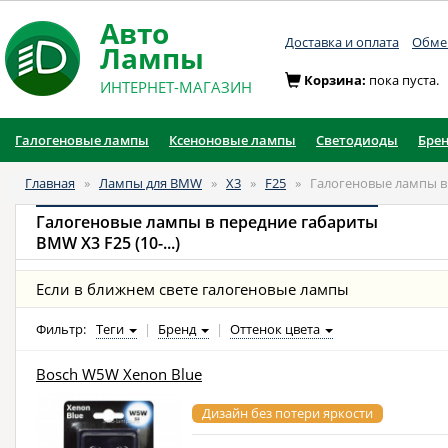
Авто
Доставка и оплата
Обмен
Лампы
Корзина:
пока пуста.
ИНТЕРНЕТ-МАГАЗИН
Галогеновые лампы
Ксеноновые лампы
Светодиоды
Бре
Главная
»
Лампы для BMW
»
X3
»
F25
»
Галогеновые лампы в
Галогеновые лампы в передние габариты
BMW X3 F25 (10-...)
Если в ближнем свете галогеновые лампы
Фильтр:
Теги
|
Бренд
|
Оттенок цвета
Bosch W5W Xenon Blue
Дизайн без потери яркости