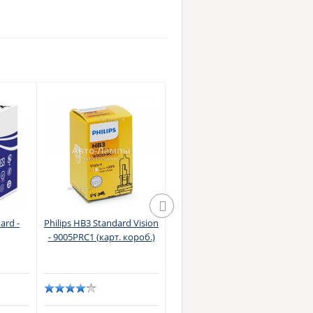
ard -
Philips HB3 Standard Vision
Philips HB3 Standard Vision
O
- 9005PRC1 (карт. короб.)
- 9005PRB1 (блистер)