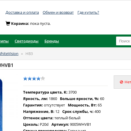
Доставка и оплата
Обмен и возврат
Где купить?
Корзина:
пока пуста.
ампы
Светодиоды
Бренды
hiteVision
»
HB3
WHVB1
Нет
Температура цвета, K:
3700
Яркость, лм:
1860
Больше яркости, %:
60
Гарантия:
отсутствует
Мощность, Вт:
65
Напряжение, В:
12
Срок службы, ч:
400
Оттенок цвета:
теплый белый
Цоколь:
P20d
Артикул:
9005WHVB1
Страна производства:
Германия