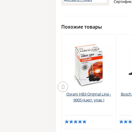
Сертифик
Похожие товары
Koito HB3 WhiteBeam III -
Osram HB3 Original Line -
Bosch 
on
P0756W
9005 (карт. упак.)