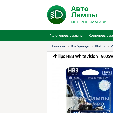
Авто
Лампы
ИНТЕРНЕТ-МАГАЗИН
Галогеновые лампы
Ксеноновые л
Главная
»
Все бренды
»
Philips
»
W
Philips HB3 WhiteVision
- 9005