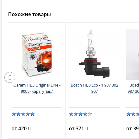
Похожие товары
 -
Osram HB3 Original Line -
Bosch HB3 Eco - 1 987 302
Bosch
9005 (карт. упак.)
807
987 30
от 420
от 371
от 3