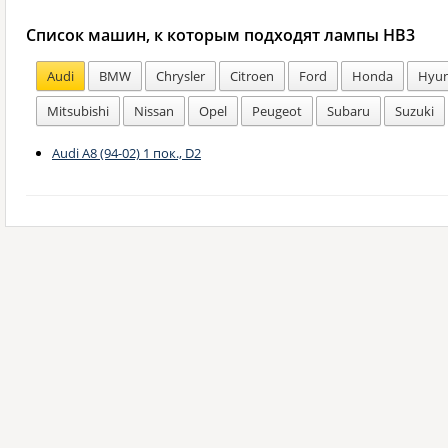
Список машин, к которым подходят лампы HB3
Audi
BMW
Chrysler
Citroen
Ford
Honda
Hyun
Mitsubishi
Nissan
Opel
Peugeot
Subaru
Suzuki
Audi A8 (94-02) 1 пок., D2