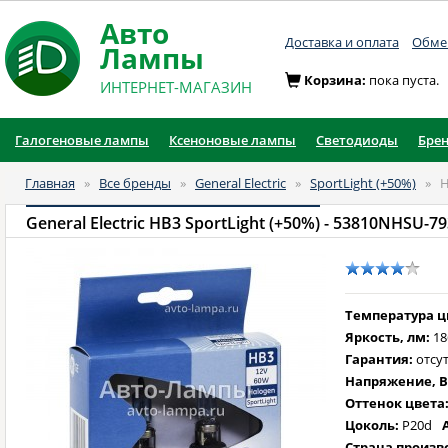
Авто
Доставка и оплата
Обмен
Лампы
Корзина:
пока пуста.
ИНТЕРНЕТ-МАГАЗИН
Галогеновые лампы
Ксеноновые лампы
Светодиоды
Бре
Главная
»
Все бренды
»
General Electric
»
SportLight (+50%)
»
General Electric HB3 SportLight (+50%)
- 53810NHSU-79
Температура цв
Яркость, лм:
18
Гарантия:
отсут
Напряжение, В
Оттенок цвета
Цоколь:
P20d
Страна произв