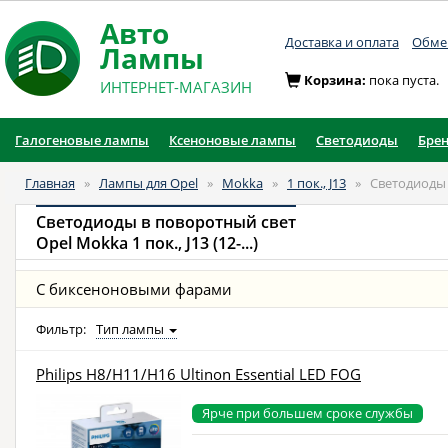
Авто
Доставка и оплата
Обмен
Лампы
Корзина:
пока пуста.
ИНТЕРНЕТ-МАГАЗИН
Галогеновые лампы
Ксеноновые лампы
Светодиоды
Бре
Главная
»
Лампы для Opel
»
Mokka
»
1 пок., J13
»
Светодиоды 
Светодиоды в поворотный свет
Opel Mokka 1 пок., J13 (12-...)
С биксеноновыми фарами
Фильтр:
Тип лампы
Philips H8/H11/H16 Ultinon Essential LED FOG
Ярче при большем сроке службы