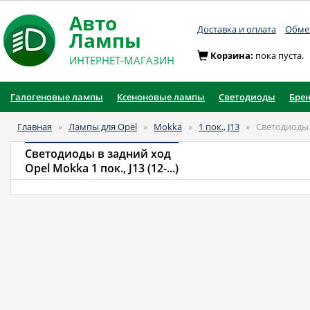
Авто
Доставка и оплата
Обмен
Лампы
Корзина:
пока пуста.
ИНТЕРНЕТ-МАГАЗИН
Галогеновые лампы
Ксеноновые лампы
Светодиоды
Бре
Главная
»
Лампы для Opel
»
Mokka
»
1 пок., J13
»
Светодиоды 
Светодиоды в задний ход
Opel Mokka 1 пок., J13 (12-...)