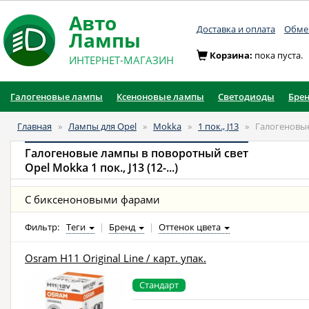
Авто
Доставка и оплата
Обмен
Лампы
Корзина:
пока пуста.
ИНТЕРНЕТ-МАГАЗИН
Галогеновые лампы
Ксеноновые лампы
Светодиоды
Бре
Главная
»
Лампы для Opel
»
Mokka
»
1 пок., J13
»
Галогеновые
Галогеновые лампы в поворотный свет
Opel Mokka 1 пок., J13 (12-...)
С биксеноновыми фарами
Фильтр:
Теги
|
Бренд
|
Оттенок цвета
Osram H11 Original Line / карт. упак.
Стандарт