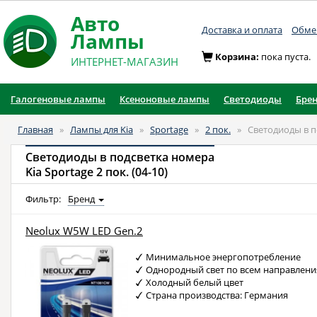
Авто
Доставка и оплата
Обмен
Лампы
Корзина:
пока пуста.
ИНТЕРНЕТ-МАГАЗИН
Галогеновые лампы
Ксеноновые лампы
Светодиоды
Бре
Главная
»
Лампы для Kia
»
Sportage
»
2 пок.
»
Светодиоды в п
Светодиоды в подсветка номера
Kia Sportage 2 пок. (04-10)
Фильтр:
Бренд
Neolux W5W LED Gen.2
Минимальное энергопотребление
Однородный свет по всем направлен
Холодный белый цвет
Страна производства: Германия