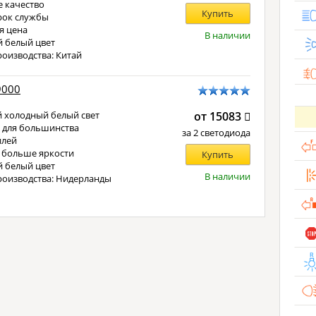
 качество
Купить
рок службы
я цена
В наличии
 белый цвет
роизводства: Китай
9000
 холодный белый свет
от 15083
 для большинства
за 2 светодиода
илей
 больше яркости
Купить
 белый цвет
В наличии
роизводства: Нидерланды