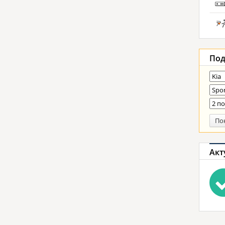
Под
По
Акт