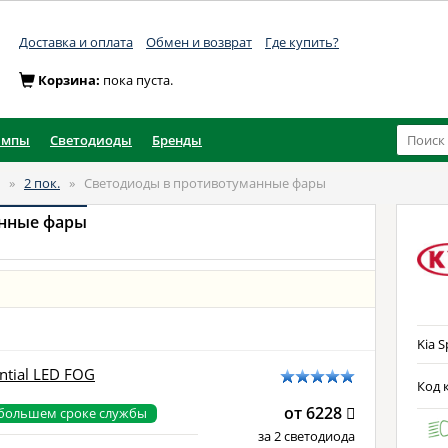
Доставка и оплата
Обмен и возврат
Где купить?
Корзина:
пока пуста.
ампы
Светодиоды
Бренды
»
2 пок.
»
Светодиоды в противотуманные фары
анные фары
Kia S
ntial LED FOG
Код к
от 6228
 большем сроке службы
за 2 светодиода