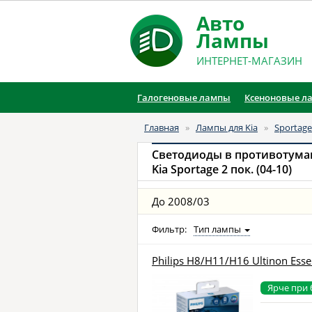
Авто
Лампы
ИНТЕРНЕТ-МАГАЗИН
Галогеновые лампы
Ксеноновые л
Главная
»
Лампы для Kia
»
Sportage
Светодиоды в противотум
Kia Sportage 2 пок. (04-10)
До 2008/03
Фильтр:
Тип лампы
Philips H8/H11/H16 Ultinon Esse
Ярче при