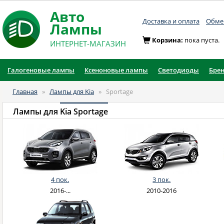
Авто
Доставка и оплата
Обмен
Лампы
Корзина:
пока пуста.
ИНТЕРНЕТ-МАГАЗИН
Галогеновые лампы
Ксеноновые лампы
Светодиоды
Бре
Главная
»
Лампы для Kia
»
Sportage
Лампы для
Kia Sportage
4 пок.
3 пок.
2016-...
2010-2016