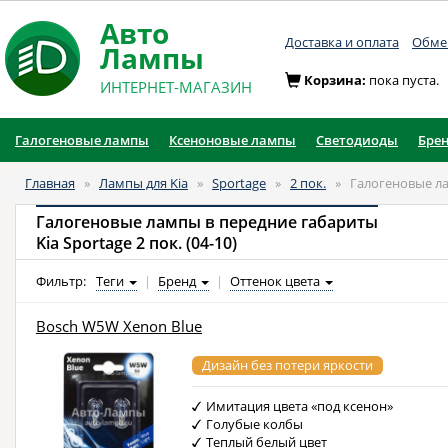
Авто
Доставка и оплата
Обмен
Лампы
Корзина:
пока пуста.
ИНТЕРНЕТ-МАГАЗИН
Галогеновые лампы
Ксеноновые лампы
Светодиоды
Бре
Главная
»
Лампы для Kia
»
Sportage
»
2 пок.
»
Галогеновые л
Галогеновые лампы в передние габариты
Kia Sportage 2 пок. (04-10)
Фильтр:
Теги
|
Бренд
|
Оттенок цвета
Bosch W5W Xenon Blue
Дизайн без потери яркости
Имитация цвета «под ксенон»
Голубые колбы
Теплый белый цвет