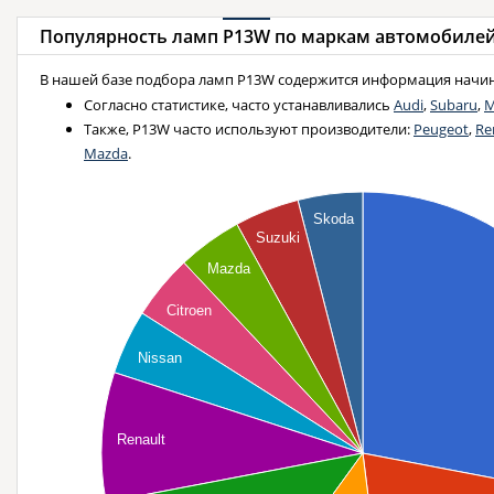
Популярность ламп
P13W
по маркам автомобиле
В нашей базе подбора ламп P13W содержится информация начина
Согласно статистике, часто устанавливались
Audi
,
Subaru
,
M
Также, P13W часто используют производители:
Peugeot
,
Re
Mazda
.
Skoda
Suzuki
Mazda
Citroen
Nissan
Renault