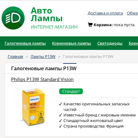
Авто
Доставка и оплата
Обмен
Лампы
Корзина:
пока пуста.
ИНТЕРНЕТ-МАГАЗИН
Галогеновые лампы
Ксеноновые лампы
Светодиоды
Бре
Главная
»
Лампы P13W
»
Галогеновые лампы P13W
Галогеновые лампы
P13W
Philips P13W Standard Vision
Стандарт
Качество оригинальных запасных
частей
Известный бренд с мировым именем
Стандартный желтоватый цвет
Страна производства: Франция