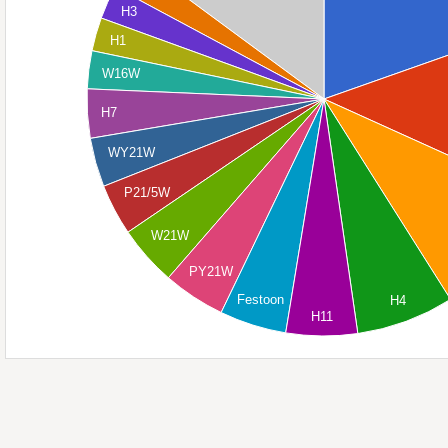
H3
H1
W16W
H7
WY21W
P21/5W
W21W
PY21W
Festoon
H4
H11