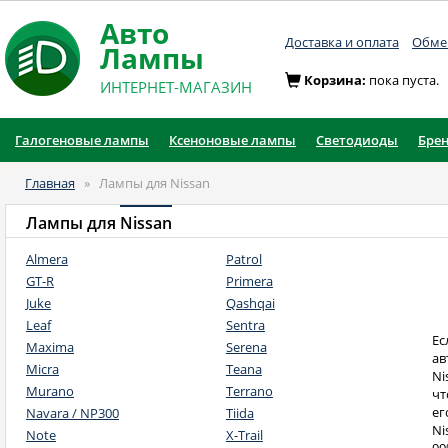
Авто
Доставка и оплата
Обмен
Лампы
Корзина:
пока пуста.
ИНТЕРНЕТ-МАГАЗИН
Галогеновые лампы
Ксеноновые лампы
Светодиоды
Бре
Главная
»
Лампы для Nissan
Лампы для
Nissan
Almera
Patrol
GT-R
Primera
Juke
Qashqai
Leaf
Sentra
Ес
Maxima
Serena
ав
Micra
Teana
Ni
Murano
Terrano
чт
ег
Navara / NP300
Tiida
Ni
Note
X-Trail