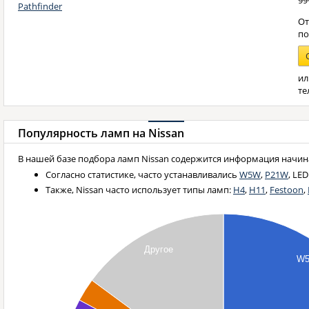
99
Pathfinder
От
п
ил
те
Популярность ламп на
Nissan
В нашей базе подбора ламп Nissan содержится информация начиная
Согласно статистике, часто устанавливались
W5W
,
P21W
, LED
Также, Nissan часто использует типы ламп:
H4
,
H11
,
Festoon
,
Другое
W