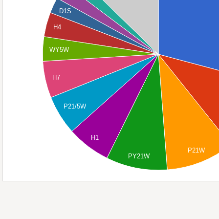
D1S
H4
WY5W
H7
P21/5W
H1
P21W
PY21W