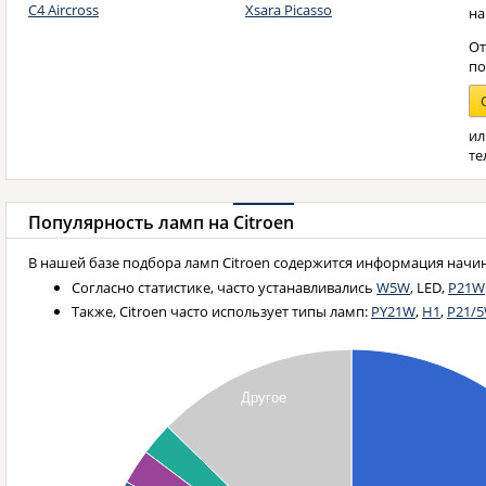
C4 Aircross
Xsara Picasso
на
От
п
ил
те
Популярность ламп на
Citroen
В нашей базе подбора ламп Citroen содержится информация начина
Согласно статистике, часто устанавливались
W5W
, LED,
P21W
Также, Citroen часто использует типы ламп:
PY21W
,
H1
,
P21/
Другое